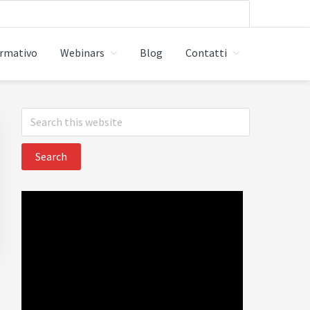
ormativo
Webinars
Blog
Contatti
Primary
Search
this
Sidebar
website