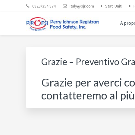
Skip
Skip
Skip
Skip
0823/354.874
italy@pjr.com
Stati Uniti
to
to
to
to
primary
main
primary
footer
A propo
navigation
content
sidebar
PJRFSI ITALIA
Perry Johnson Registrars Food Safety, Inc.
Grazie – Preventivo Gra
Grazie per averci co
contatteremo al più