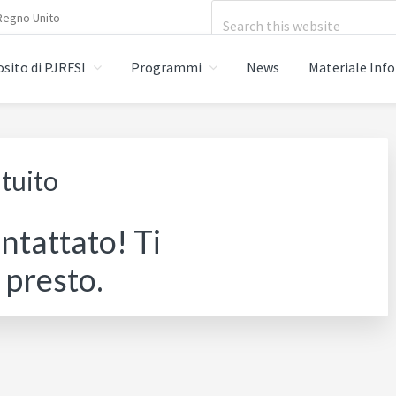
Search
Regno Unito
this
sito di PJRFSI
Programmi
News
Materiale Inf
website
tuito
ntattato! Ti
 presto.