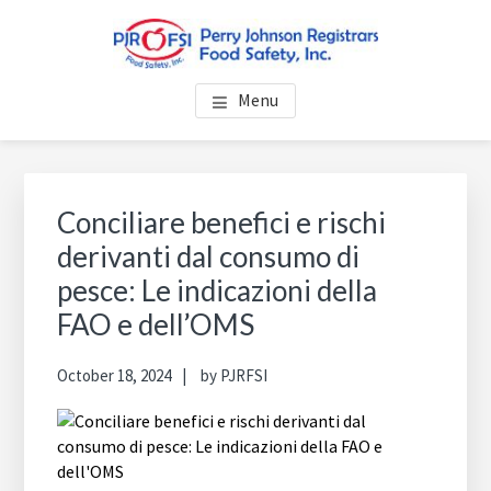
Skip
Skip
Skip
to
to
to
main
primary
footer
PJRFSI ITALIA
Perry Johnson Registrars Food Safety, Inc.
content
sidebar
Menu
Primary
Sea
thi
Sidebar
Conciliare benefici e rischi
web
derivanti dal consumo di
pesce: Le indicazioni della
FAO e dell’OMS
October 18, 2024
by
PJRFSI