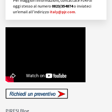
Per maggiori informazioni, contattate PJRFSI
oggi stesso al numero
0823/354874
o inviateci
un’email all’indirizzo
italy@pjr.com
.
PJRFSI Blog