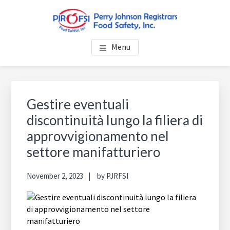
Skip
Skip
Skip
to
to
to
main
primary
footer
PJRFSI ITALIA
Perry Johnson Registrars Food Safety, Inc.
content
sidebar
Menu
Primary
Sea
thi
Sidebar
Gestire eventuali
web
discontinuità lungo la filiera di
approvvigionamento nel
settore manifatturiero
November 2, 2023
by
PJRFSI