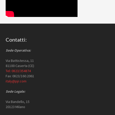
Footer
Contatti:
Sede Operativa:
Via Battistessa, 11
81100 Caserta (CE)
Tel: 0823/354874
Fax: 0823/160.2061
italy@pjr.com
Sede Legale:
Via Bandello, 15
20123 Milano